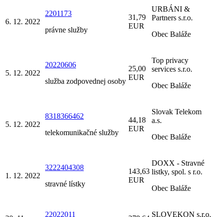
URBÁNI &
2201173
31,79
Partners s.r.o.
6. 12. 2022
EUR
právne služby
Obec Baláže
Top privacy
20220606
25,00
services s.r.o.
5. 12. 2022
EUR
služba zodpovednej osoby
Obec Baláže
Slovak Telekom
8318366462
44,18
a.s.
5. 12. 2022
EUR
telekomunikačné služby
Obec Baláže
DOXX - Stravné
3222404308
143,63
listky, spol. s r.o.
1. 12. 2022
EUR
stravné lístky
Obec Baláže
22022011
SLOVEKON s.r.o.