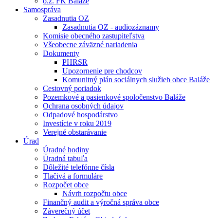
o.z. FK Baláže
Samospráva
Zasadnutia OZ
Zasadnutia OZ - audiozáznamy
Komisie obecného zastupiteľstva
Všeobecne záväzné nariadenia
Dokumenty
PHRSR
Upozornenie pre chodcov
Komunitný plán sociálnych služieb obce Baláže
Cestovný poriadok
Pozemkové a pasienkové spoločenstvo Baláže
Ochrana osobných údajov
Odpadové hospodárstvo
Investície v roku 2019
Verejné obstarávanie
Úrad
Úradné hodiny
Úradná tabuľa
Dôležité telefónne čísla
Tlačivá a formuláre
Rozpočet obce
Návrh rozpočtu obce
Finančný audit a výročná správa obce
Záverečný účet