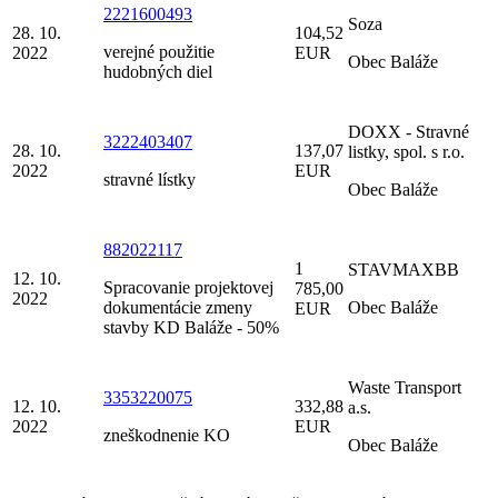
2221600493
Soza
28. 10.
104,52
verejné použitie
2022
EUR
Obec Baláže
hudobných diel
DOXX - Stravné
3222403407
28. 10.
137,07
listky, spol. s r.o.
2022
EUR
stravné lístky
Obec Baláže
882022117
1
STAVMAXBB
12. 10.
Spracovanie projektovej
785,00
2022
dokumentácie zmeny
Obec Baláže
EUR
stavby KD Baláže - 50%
Waste Transport
3353220075
12. 10.
332,88
a.s.
2022
EUR
zneškodnenie KO
Obec Baláže