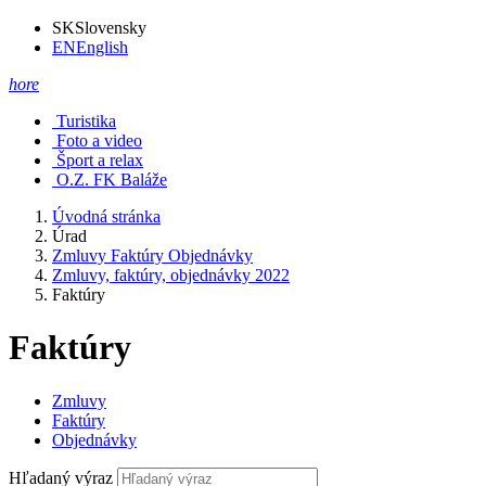
SK
Slovensky
EN
English
hore
Turistika
Foto a video
Šport a relax
O.Z. FK Baláže
Úvodná stránka
Úrad
Zmluvy Faktúry Objednávky
Zmluvy, faktúry, objednávky 2022
Faktúry
Faktúry
Zmluvy
Faktúry
Objednávky
Hľadaný výraz