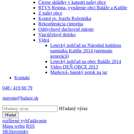
Čierne skládky v katastri našej obce
RTVS Regina- vypálenie obci Baláže a Kalište
Z našej obce
Kostol sv. Jozefa Robotníka
Rekonštrukcia cintorína
Oddychové duchovné miesto
Viacúčelové ihrisko
Videá
Letecký pohľad na Národnú kultúrnu
pamiatku Kalište 2014 (stretnutie
generácií)
Letecký pohľad na obec Baláže 2014
Video DEŇ OBCE 2013
Marková- banský potok na jar
Kontakt
048 / 419 60 79
starosta@balaze.sk
Hľadaný výraz
Hľadať
rozšírené vyhľadávanie
Mapa webu
RSS
SK
Slovensky