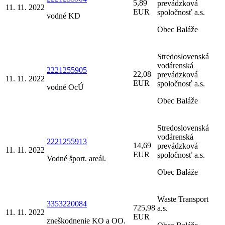
5,89
prevádzková
11. 11. 2022
EUR
spoločnosť a.s.
vodné KD
Obec Baláže
Stredoslovenská
vodárenská
2221255905
22,08
prevádzková
11. 11. 2022
EUR
spoločnosť a.s.
vodné OcÚ
Obec Baláže
Stredoslovenská
vodárenská
2221255913
14,69
prevádzková
11. 11. 2022
EUR
spoločnosť a.s.
Vodné šport. areál.
Obec Baláže
Waste Transport
3353220084
725,98
a.s.
11. 11. 2022
EUR
zneškodnenie KO a OO.