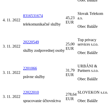
Obec Baláže
Slovak Telekom
8316531674
45,23
a.s.
4. 11. 2022
EUR
telekomunikačné služby
Obec Baláže
Top privacy
20220549
25,00
services s.r.o.
3. 11. 2022
EUR
služby zodpovednej osoby
Obec Baláže
URBÁNI &
2201066
31,79
Partners s.r.o.
3. 11. 2022
EUR
právne služby
Obec Baláže
22022010
SLOVEKON s.r.o.
278,64
3. 11. 2022
EUR
spracovanie účtovníctva
Obec Baláže