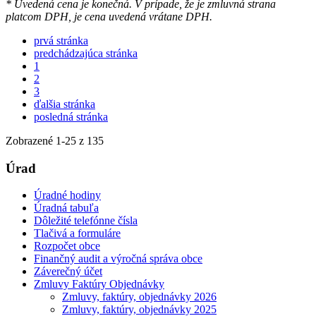
* Uvedená cena je konečná. V prípade, že je zmluvná strana
platcom DPH, je cena uvedená vrátane DPH.
prvá stránka
predchádzajúca stránka
1
2
3
ďalšia stránka
posledná stránka
Zobrazené
1
-
25
z 135
Úrad
Úradné hodiny
Úradná tabuľa
Dôležité telefónne čísla
Tlačivá a formuláre
Rozpočet obce
Finančný audit a výročná správa obce
Záverečný účet
Zmluvy Faktúry Objednávky
Zmluvy, faktúry, objednávky 2026
Zmluvy, faktúry, objednávky 2025