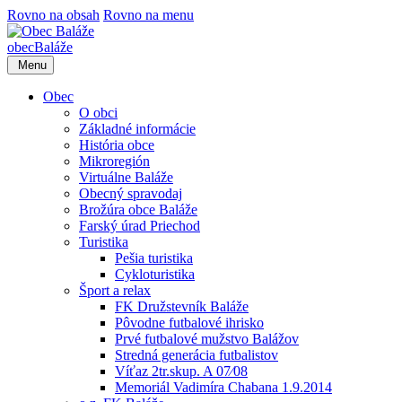
Rovno na obsah
Rovno na menu
obec
Baláže
Menu
Obec
O obci
Základné informácie
História obce
Mikroregión
Virtuálne Baláže
Obecný spravodaj
Brožúra obce Baláže
Farský úrad Priechod
Turistika
Pešia turistika
Cykloturistika
Šport a relax
FK Družstevník Baláže
Pôvodne futbalové ihrisko
Prvé futbalové mužstvo Balážov
Stredná generácia futbalistov
Víťaz 2tr.skup. A 07⁄08
Memoriál Vadimíra Chabana 1.9.2014