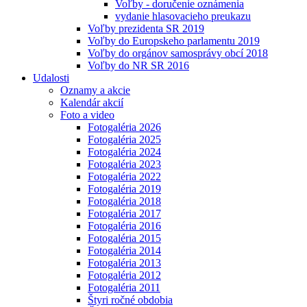
Voľby - doručenie oznámenia
vydanie hlasovacieho preukazu
Voľby prezidenta SR 2019
Voľby do Europskeho parlamentu 2019
Voľby do orgánov samosprávy obcí 2018
Voľby do NR SR 2016
Udalosti
Oznamy a akcie
Kalendár akcií
Foto a video
Fotogaléria 2026
Fotogaléria 2025
Fotogaléria 2024
Fotogaléria 2023
Fotogaléria 2022
Fotogaléria 2019
Fotogaléria 2018
Fotogaléria 2017
Fotogaléria 2016
Fotogaléria 2015
Fotogaléria 2014
Fotogaléria 2013
Fotogaléria 2012
Fotogaléria 2011
Štyri ročné obdobia