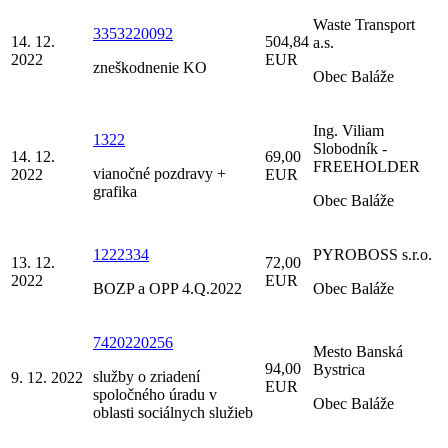
Waste Transport
3353220092
14. 12.
504,84
a.s.
2022
EUR
zneškodnenie KO
Obec Baláže
Ing. Viliam
1322
Slobodník -
14. 12.
69,00
FREEHOLDER
vianočné pozdravy +
2022
EUR
grafika
Obec Baláže
1222334
PYROBOSS s.r.o.
13. 12.
72,00
2022
EUR
BOZP a OPP 4.Q.2022
Obec Baláže
7420220256
Mesto Banská
94,00
Bystrica
služby o zriadení
9. 12. 2022
EUR
spoločného úradu v
Obec Baláže
oblasti sociálnych služieb