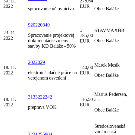
30. 11.
278,64
2022
EUR
spracovanie účtovníctva
Obec Baláže
920220840
1
STAVMAXBB
23. 11.
Spracovanie projektovej
785,00
2022
dokumentácie zmeny
Obec Baláže
EUR
stavby KD Baláže - 50%
2022029
Marek Mesík
18. 11.
140,00
elektroinštalačné práce na
2022
EUR
Obec Baláže
verejenom osvetlení
Marius Pedersen,
3133222242
18. 11.
116,50
a.s.
2022
EUR
preprava VOK
Obec Baláže
Stredoslovenská
vodárenská
2221255904