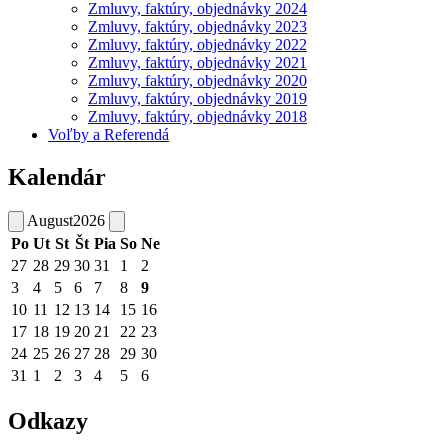
Zmluvy, faktúry, objednávky 2024
Zmluvy, faktúry, objednávky 2023
Zmluvy, faktúry, objednávky 2022
Zmluvy, faktúry, objednávky 2021
Zmluvy, faktúry, objednávky 2020
Zmluvy, faktúry, objednávky 2019
Zmluvy, faktúry, objednávky 2018
Voľby a Referendá
Kalendár
August
2026
Po
Ut
St
Št
Pia
So
Ne
27
28
29
30
31
1
2
3
4
5
6
7
8
9
10
11
12
13
14
15
16
17
18
19
20
21
22
23
24
25
26
27
28
29
30
31
1
2
3
4
5
6
Odkazy