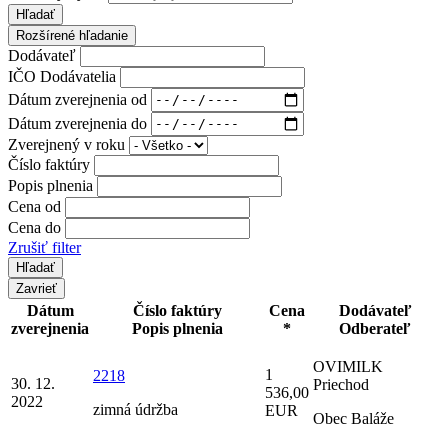
Hľadať
Rozšírené hľadanie
Dodávateľ
IČO Dodávatelia
Dátum zverejnenia od
Dátum zverejnenia do
Zverejnený v roku
Číslo faktúry
Popis plnenia
Cena od
Cena do
Zrušiť filter
Zavrieť
Dátum
Číslo faktúry
Cena
Dodávateľ
zverejnenia
Popis plnenia
*
Odberateľ
OVIMILK
1
2218
30. 12.
Priechod
536,00
2022
zimná údržba
EUR
Obec Baláže