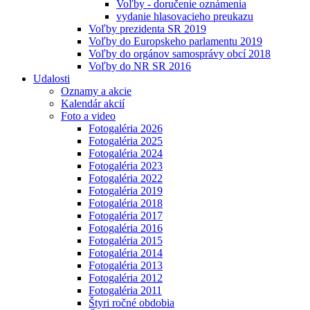
Voľby - doručenie oznámenia
vydanie hlasovacieho preukazu
Voľby prezidenta SR 2019
Voľby do Europskeho parlamentu 2019
Voľby do orgánov samosprávy obcí 2018
Voľby do NR SR 2016
Udalosti
Oznamy a akcie
Kalendár akcií
Foto a video
Fotogaléria 2026
Fotogaléria 2025
Fotogaléria 2024
Fotogaléria 2023
Fotogaléria 2022
Fotogaléria 2019
Fotogaléria 2018
Fotogaléria 2017
Fotogaléria 2016
Fotogaléria 2015
Fotogaléria 2014
Fotogaléria 2013
Fotogaléria 2012
Fotogaléria 2011
Štyri ročné obdobia