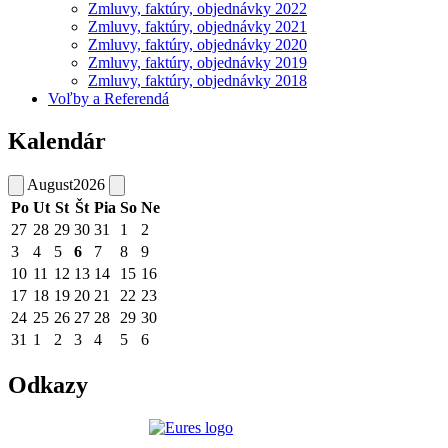
Zmluvy, faktúry, objednávky 2022
Zmluvy, faktúry, objednávky 2021
Zmluvy, faktúry, objednávky 2020
Zmluvy, faktúry, objednávky 2019
Zmluvy, faktúry, objednávky 2018
Voľby a Referendá
Kalendár
August
2026
Po
Ut
St
Št
Pia
So
Ne
27
28
29
30
31
1
2
3
4
5
6
7
8
9
10
11
12
13
14
15
16
17
18
19
20
21
22
23
24
25
26
27
28
29
30
31
1
2
3
4
5
6
Odkazy