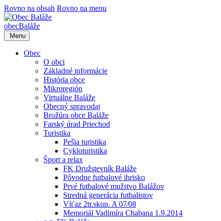
Rovno na obsah
Rovno na menu
obec
Baláže
Menu
Obec
O obci
Základné informácie
História obce
Mikroregión
Virtuálne Baláže
Obecný spravodaj
Brožúra obce Baláže
Farský úrad Priechod
Turistika
Pešia turistika
Cykloturistika
Šport a relax
FK Družstevník Baláže
Pôvodne futbalové ihrisko
Prvé futbalové mužstvo Balážov
Stredná generácia futbalistov
Víťaz 2tr.skup. A 07⁄08
Memoriál Vadimíra Chabana 1.9.2014