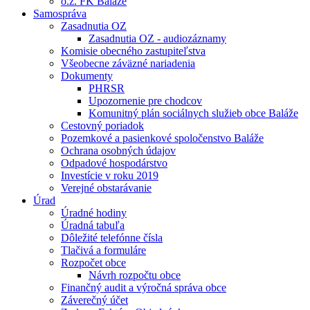
o.z. FK Baláže
Samospráva
Zasadnutia OZ
Zasadnutia OZ - audiozáznamy
Komisie obecného zastupiteľstva
Všeobecne záväzné nariadenia
Dokumenty
PHRSR
Upozornenie pre chodcov
Komunitný plán sociálnych služieb obce Baláže
Cestovný poriadok
Pozemkové a pasienkové spoločenstvo Baláže
Ochrana osobných údajov
Odpadové hospodárstvo
Investície v roku 2019
Verejné obstarávanie
Úrad
Úradné hodiny
Úradná tabuľa
Dôležité telefónne čísla
Tlačivá a formuláre
Rozpočet obce
Návrh rozpočtu obce
Finančný audit a výročná správa obce
Záverečný účet