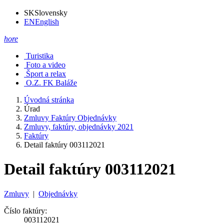
SK
Slovensky
EN
English
hore
Turistika
Foto a video
Šport a relax
O.Z. FK Baláže
Úvodná stránka
Úrad
Zmluvy Faktúry Objednávky
Zmluvy, faktúry, objednávky 2021
Faktúry
Detail faktúry 003112021
Detail faktúry 003112021
Zmluvy
|
Objednávky
Číslo faktúry:
003112021