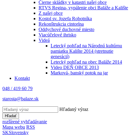
Čierne skládky v katastri našej obce
RTVS Regina- vypálenie obci Baláže a Kalište
Z našej obce
Kostol sv. Jozefa Robotníka
Rekonštrukcia cintorína
Oddychové duchovné miesto
Viacúčelové ihrisko
Videá
Letecký pohľad na Národnú kultúrnu
pamiatku Kalište 2014 (stretnutie
generácií)
Letecký pohľad na obec Baláže 2014
Video DEŇ OBCE 2013
Marková- banský potok na jar
Kontakt
048 / 419 60 79
starosta@balaze.sk
Hľadaný výraz
Hľadať
rozšírené vyhľadávanie
Mapa webu
RSS
SK
Slovensky