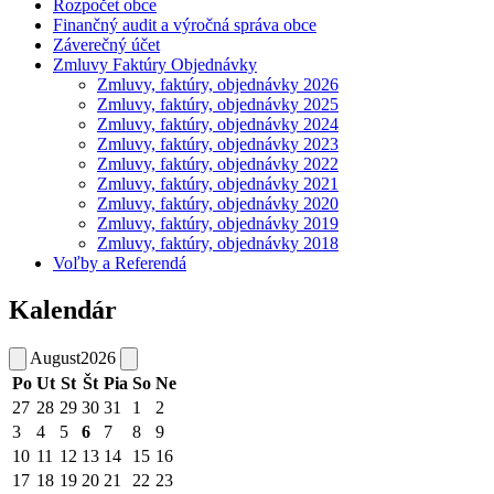
Rozpočet obce
Finančný audit a výročná správa obce
Záverečný účet
Zmluvy Faktúry Objednávky
Zmluvy, faktúry, objednávky 2026
Zmluvy, faktúry, objednávky 2025
Zmluvy, faktúry, objednávky 2024
Zmluvy, faktúry, objednávky 2023
Zmluvy, faktúry, objednávky 2022
Zmluvy, faktúry, objednávky 2021
Zmluvy, faktúry, objednávky 2020
Zmluvy, faktúry, objednávky 2019
Zmluvy, faktúry, objednávky 2018
Voľby a Referendá
Kalendár
August
2026
Po
Ut
St
Št
Pia
So
Ne
27
28
29
30
31
1
2
3
4
5
6
7
8
9
10
11
12
13
14
15
16
17
18
19
20
21
22
23