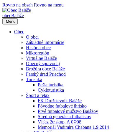
Rovno na obsah
Rovno na menu
obec
Baláže
Menu
Obec
O obci
Základné informácie
História obce
Mikroregión
Virtuálne Baláže
Obecný spravodaj
Brožúra obce Baláže
Farský úrad Priechod
Turistika
Pešia turistika
Cykloturistika
Šport a relax
FK Družstevník Baláže
Pôvodne futbalové ihrisko
Prvé futbalové mužstvo Balážov
Stredná generácia futbalistov
Víťaz 2tr.skup. A 07⁄08
Memoriál Vadimíra Chabana 1.9.2014