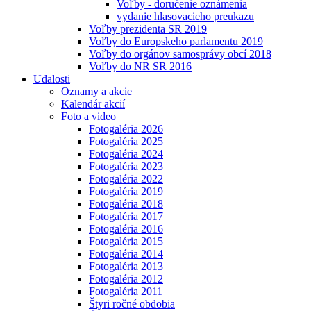
Voľby - doručenie oznámenia
vydanie hlasovacieho preukazu
Voľby prezidenta SR 2019
Voľby do Europskeho parlamentu 2019
Voľby do orgánov samosprávy obcí 2018
Voľby do NR SR 2016
Udalosti
Oznamy a akcie
Kalendár akcií
Foto a video
Fotogaléria 2026
Fotogaléria 2025
Fotogaléria 2024
Fotogaléria 2023
Fotogaléria 2022
Fotogaléria 2019
Fotogaléria 2018
Fotogaléria 2017
Fotogaléria 2016
Fotogaléria 2015
Fotogaléria 2014
Fotogaléria 2013
Fotogaléria 2012
Fotogaléria 2011
Štyri ročné obdobia