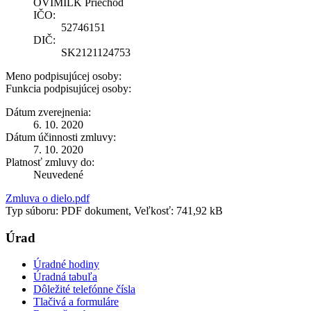
OVIMILK Priechod
IČO:
52746151
DIČ:
SK2121124753
Meno podpisujúcej osoby:
Funkcia podpisujúcej osoby:
Dátum zverejnenia:
6. 10. 2020
Dátum účinnosti zmluvy:
7. 10. 2020
Platnosť zmluvy do:
Neuvedené
Zmluva o dielo.pdf
Typ súboru: PDF dokument, Veľkosť: 741,92 kB
Úrad
Úradné hodiny
Úradná tabuľa
Dôležité telefónne čísla
Tlačivá a formuláre