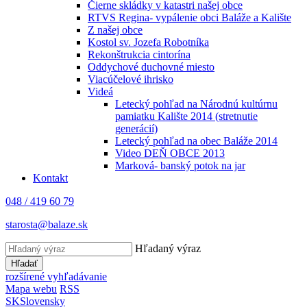
Čierne skládky v katastri našej obce
RTVS Regina- vypálenie obci Baláže a Kalište
Z našej obce
Kostol sv. Jozefa Robotníka
Rekonštrukcia cintorína
Oddychové duchovné miesto
Viacúčelové ihrisko
Videá
Letecký pohľad na Národnú kultúrnu
pamiatku Kalište 2014 (stretnutie
generácií)
Letecký pohľad na obec Baláže 2014
Video DEŇ OBCE 2013
Marková- banský potok na jar
Kontakt
048 / 419 60 79
starosta@balaze.sk
Hľadaný výraz
Hľadať
rozšírené vyhľadávanie
Mapa webu
RSS
SK
Slovensky