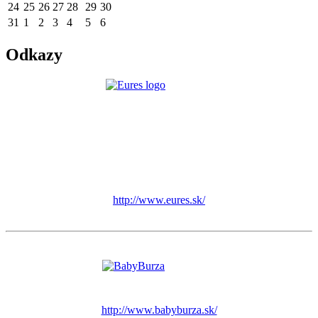
24
25
26
27
28
29
30
31
1
2
3
4
5
6
Odkazy
http://www.eures.sk/
http://www.babyburza.sk/