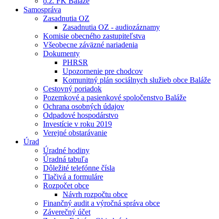
o.z. FK Baláže
Samospráva
Zasadnutia OZ
Zasadnutia OZ - audiozáznamy
Komisie obecného zastupiteľstva
Všeobecne záväzné nariadenia
Dokumenty
PHRSR
Upozornenie pre chodcov
Komunitný plán sociálnych služieb obce Baláže
Cestovný poriadok
Pozemkové a pasienkové spoločenstvo Baláže
Ochrana osobných údajov
Odpadové hospodárstvo
Investície v roku 2019
Verejné obstarávanie
Úrad
Úradné hodiny
Úradná tabuľa
Dôležité telefónne čísla
Tlačivá a formuláre
Rozpočet obce
Návrh rozpočtu obce
Finančný audit a výročná správa obce
Záverečný účet