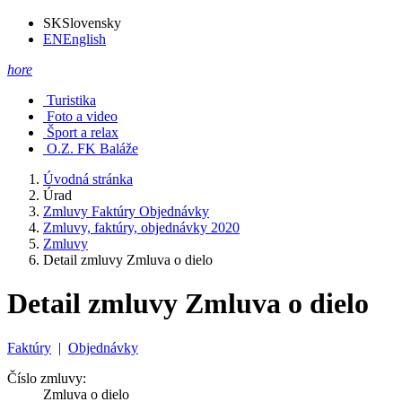
SK
Slovensky
EN
English
hore
Turistika
Foto a video
Šport a relax
O.Z. FK Baláže
Úvodná stránka
Úrad
Zmluvy Faktúry Objednávky
Zmluvy, faktúry, objednávky 2020
Zmluvy
Detail zmluvy Zmluva o dielo
Detail zmluvy Zmluva o dielo
Faktúry
|
Objednávky
Číslo zmluvy:
Zmluva o dielo