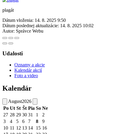
plagát
Dátum vloženia:
14. 8. 2025 9:50
Dátum poslednej aktualizácie:
14. 8. 2025 10:02
Autor:
Správce Webu
Udalosti
Oznamy a akcie
Kalendár akcií
Foto a video
Kalendár
August
2026
Po
Ut
St
Št
Pia
So
Ne
27
28
29
30
31
1
2
3
4
5
6
7
8
9
10
11
12
13
14
15
16