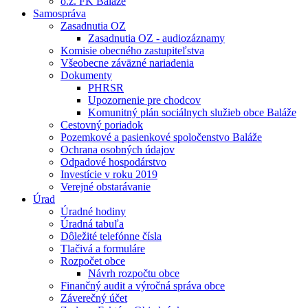
o.z. FK Baláže
Samospráva
Zasadnutia OZ
Zasadnutia OZ - audiozáznamy
Komisie obecného zastupiteľstva
Všeobecne záväzné nariadenia
Dokumenty
PHRSR
Upozornenie pre chodcov
Komunitný plán sociálnych služieb obce Baláže
Cestovný poriadok
Pozemkové a pasienkové spoločenstvo Baláže
Ochrana osobných údajov
Odpadové hospodárstvo
Investície v roku 2019
Verejné obstarávanie
Úrad
Úradné hodiny
Úradná tabuľa
Dôležité telefónne čísla
Tlačivá a formuláre
Rozpočet obce
Návrh rozpočtu obce
Finančný audit a výročná správa obce
Záverečný účet