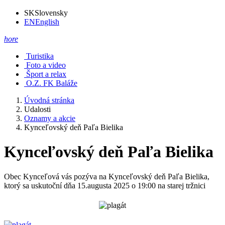
SK
Slovensky
EN
English
hore
Turistika
Foto a video
Šport a relax
O.Z. FK Baláže
Úvodná stránka
Udalosti
Oznamy a akcie
Kynceľovský deň Paľa Bielika
Kynceľovský deň Paľa Bielika
Obec Kynceľová vás pozýva na Kynceľovský deň Paľa Bielika,
ktorý sa uskutoční dňa 15.augusta 2025 o 19:00 na starej tržnici