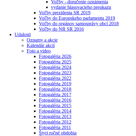
Voľby - doručenie oznámenia
vydanie hlasovacieho preukazu
Voľby prezidenta SR 2019
Voľby do Europskeho parlamentu 2019
Voľby do orgánov samosprávy obcí 2018
Voľby do NR SR 2016
Udalosti
Oznamy a akcie
Kalendár akcií
Foto a video
Fotogaléria 2026
Fotogaléria 2025
Fotogaléria 2024
Fotogaléria 2023
Fotogaléria 2022
Fotogaléria 2019
Fotogaléria 2018
Fotogaléria 2017
Fotogaléria 2016
Fotogaléria 2015
Fotogaléria 2014
Fotogaléria 2013
Fotogaléria 2012
Fotogaléria 2011
Štyri ročné obdobia