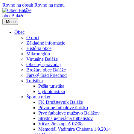
Rovno na obsah
Rovno na menu
obec
Baláže
Menu
Obec
O obci
Základné informácie
História obce
Mikroregión
Virtuálne Baláže
Obecný spravodaj
Brožúra obce Baláže
Farský úrad Priechod
Turistika
Pešia turistika
Cykloturistika
Šport a relax
FK Družstevník Baláže
Pôvodne futbalové ihrisko
Prvé futbalové mužstvo Balážov
Stredná generácia futbalistov
Víťaz 2tr.skup. A 07⁄08
Memoriál Vadimíra Chabana 1.9.2014