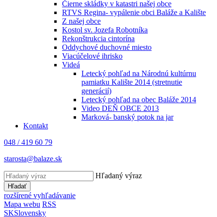
Čierne skládky v katastri našej obce
RTVS Regina- vypálenie obci Baláže a Kalište
Z našej obce
Kostol sv. Jozefa Robotníka
Rekonštrukcia cintorína
Oddychové duchovné miesto
Viacúčelové ihrisko
Videá
Letecký pohľad na Národnú kultúrnu
pamiatku Kalište 2014 (stretnutie
generácií)
Letecký pohľad na obec Baláže 2014
Video DEŇ OBCE 2013
Marková- banský potok na jar
Kontakt
048 / 419 60 79
starosta@balaze.sk
Hľadaný výraz
Hľadať
rozšírené vyhľadávanie
Mapa webu
RSS
SK
Slovensky