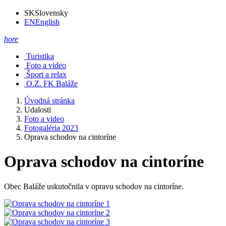
SK
Slovensky
EN
English
hore
Turistika
Foto a video
Šport a relax
O.Z. FK Baláže
Úvodná stránka
Udalosti
Foto a video
Fotogaléria 2023
Oprava schodov na cintoríne
Oprava schodov na cintoríne
Obec Baláže uskutočnila v opravu schodov na cintoríne.