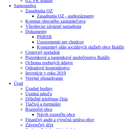
o.z. FK Baláže
Samospráva
Zasadnutia OZ
Zasadnutia OZ - audiozáznamy
Komisie obecného zastupiteľstva
Všeobecne záväzné nariadenia
Dokumenty
PHRSR
Upozornenie pre chodcov
Komunitný plán sociálnych služieb obce Baláže
Cestovný poriadok
Pozemkové a pasienkové spoločenstvo Baláže
Ochrana osobných údajov
Odpadové hospodárstvo
Investície v roku 2019
Verejné obstarávanie
Úrad
Úradné hodiny
Úradná tabuľa
Dôležité telefónne čísla
Tlačivá a formuláre
Rozpočet obce
Návrh rozpočtu obce
Finančný audit a výročná správa obce
Záverečný účet