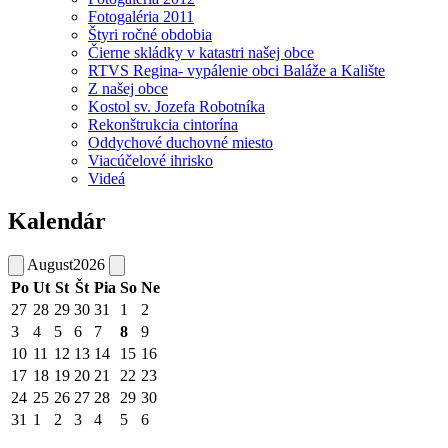
Fotogaléria 2011
Štyri ročné obdobia
Čierne skládky v katastri našej obce
RTVS Regina- vypálenie obci Baláže a Kalište
Z našej obce
Kostol sv. Jozefa Robotníka
Rekonštrukcia cintorína
Oddychové duchovné miesto
Viacúčelové ihrisko
Videá
Kalendár
August
2026
Po
Ut
St
Št
Pia
So
Ne
27
28
29
30
31
1
2
3
4
5
6
7
8
9
10
11
12
13
14
15
16
17
18
19
20
21
22
23
24
25
26
27
28
29
30
31
1
2
3
4
5
6