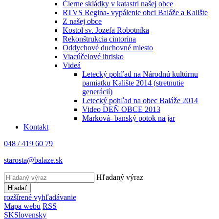
Čierne skládky v katastri našej obce
RTVS Regina- vypálenie obci Baláže a Kalište
Z našej obce
Kostol sv. Jozefa Robotníka
Rekonštrukcia cintorína
Oddychové duchovné miesto
Viacúčelové ihrisko
Videá
Letecký pohľad na Národnú kultúrnu
pamiatku Kalište 2014 (stretnutie
generácií)
Letecký pohľad na obec Baláže 2014
Video DEŇ OBCE 2013
Marková- banský potok na jar
Kontakt
048 / 419 60 79
starosta@balaze.sk
Hľadaný výraz
Hľadať
rozšírené vyhľadávanie
Mapa webu
RSS
SK
Slovensky