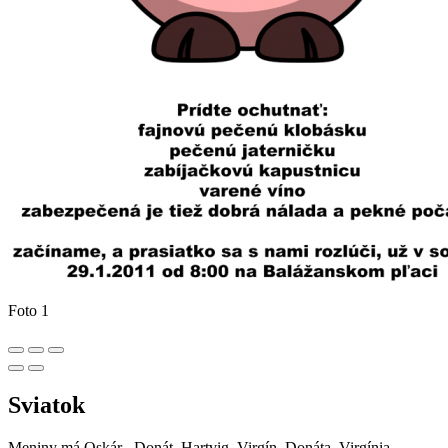
Foto 1
Sviatok
Meniny má
Oskár
, Donát, Hartvig, Virgín, Donáta, Virgínia