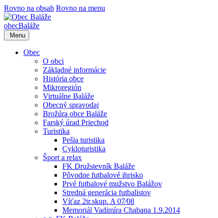
Rovno na obsah
Rovno na menu
obec
Baláže
Menu
Obec
O obci
Základné informácie
História obce
Mikroregión
Virtuálne Baláže
Obecný spravodaj
Brožúra obce Baláže
Farský úrad Priechod
Turistika
Pešia turistika
Cykloturistika
Šport a relax
FK Družstevník Baláže
Pôvodne futbalové ihrisko
Prvé futbalové mužstvo Balážov
Stredná generácia futbalistov
Víťaz 2tr.skup. A 07⁄08
Memoriál Vadimíra Chabana 1.9.2014