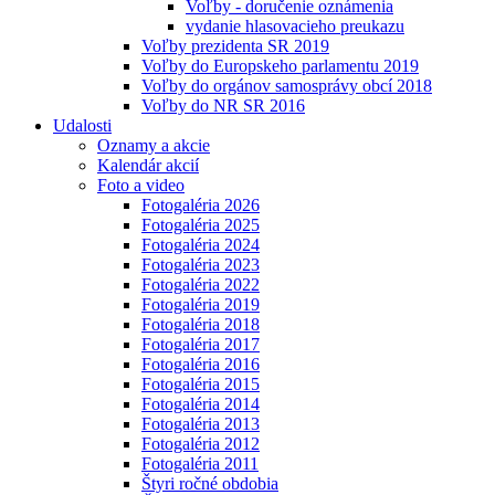
Voľby - doručenie oznámenia
vydanie hlasovacieho preukazu
Voľby prezidenta SR 2019
Voľby do Europskeho parlamentu 2019
Voľby do orgánov samosprávy obcí 2018
Voľby do NR SR 2016
Udalosti
Oznamy a akcie
Kalendár akcií
Foto a video
Fotogaléria 2026
Fotogaléria 2025
Fotogaléria 2024
Fotogaléria 2023
Fotogaléria 2022
Fotogaléria 2019
Fotogaléria 2018
Fotogaléria 2017
Fotogaléria 2016
Fotogaléria 2015
Fotogaléria 2014
Fotogaléria 2013
Fotogaléria 2012
Fotogaléria 2011
Štyri ročné obdobia