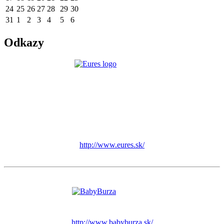
24
25
26
27
28
29
30
31
1
2
3
4
5
6
Odkazy
http://www.eures.sk/
http://www.babyburza.sk/