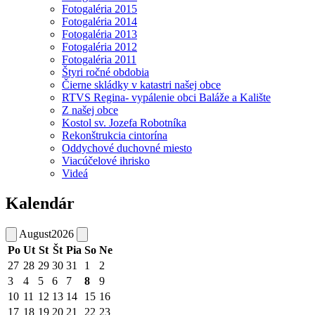
Fotogaléria 2015
Fotogaléria 2014
Fotogaléria 2013
Fotogaléria 2012
Fotogaléria 2011
Štyri ročné obdobia
Čierne skládky v katastri našej obce
RTVS Regina- vypálenie obci Baláže a Kalište
Z našej obce
Kostol sv. Jozefa Robotníka
Rekonštrukcia cintorína
Oddychové duchovné miesto
Viacúčelové ihrisko
Videá
Kalendár
August
2026
Po
Ut
St
Št
Pia
So
Ne
27
28
29
30
31
1
2
3
4
5
6
7
8
9
10
11
12
13
14
15
16
17
18
19
20
21
22
23