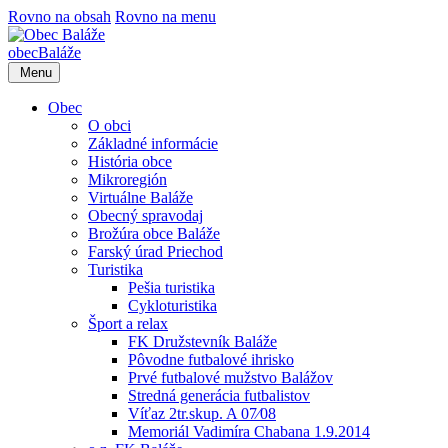
Rovno na obsah
Rovno na menu
obec
Baláže
Menu
Obec
O obci
Základné informácie
História obce
Mikroregión
Virtuálne Baláže
Obecný spravodaj
Brožúra obce Baláže
Farský úrad Priechod
Turistika
Pešia turistika
Cykloturistika
Šport a relax
FK Družstevník Baláže
Pôvodne futbalové ihrisko
Prvé futbalové mužstvo Balážov
Stredná generácia futbalistov
Víťaz 2tr.skup. A 07⁄08
Memoriál Vadimíra Chabana 1.9.2014