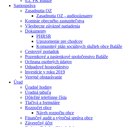
o.z. FK Baláže
Samospráva
Zasadnutia OZ
Zasadnutia OZ - audiozáznamy
Komisie obecného zastupiteľstva
Všeobecne záväzné nariadenia
Dokumenty
PHRSR
Upozornenie pre chodcov
Komunitný plán sociálnych služieb obce Baláže
Cestovný poriadok
Pozemkové a pasienkové spoločenstvo Baláže
Ochrana osobných údajov
Odpadové hospodárstvo
Investície v roku 2019
Verejné obstarávanie
Úrad
Úradné hodiny
Úradná tabuľa
Dôležité telefónne čísla
Tlačivá a formuláre
Rozpočet obce
Návrh rozpočtu obce
Finančný audit a výročná správa obce
Záverečný účet