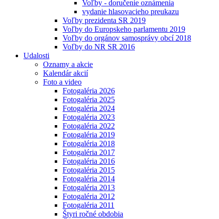
Voľby - doručenie oznámenia
vydanie hlasovacieho preukazu
Voľby prezidenta SR 2019
Voľby do Europskeho parlamentu 2019
Voľby do orgánov samosprávy obcí 2018
Voľby do NR SR 2016
Udalosti
Oznamy a akcie
Kalendár akcií
Foto a video
Fotogaléria 2026
Fotogaléria 2025
Fotogaléria 2024
Fotogaléria 2023
Fotogaléria 2022
Fotogaléria 2019
Fotogaléria 2018
Fotogaléria 2017
Fotogaléria 2016
Fotogaléria 2015
Fotogaléria 2014
Fotogaléria 2013
Fotogaléria 2012
Fotogaléria 2011
Štyri ročné obdobia