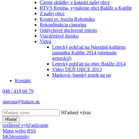
Čierne skládky v katastri našej obce
RTVS Regina- vypálenie obci Baláže a Kalište
Z našej obce
Kostol sv. Jozefa Robotníka
Rekonštrukcia cintorína
Oddychové duchovné miesto
Viacúčelové ihrisko
Videá
Letecký pohľad na Národnú kultúrnu
pamiatku Kalište 2014 (stretnutie
generácií)
Letecký pohľad na obec Baláže 2014
Video DEŇ OBCE 2013
Marková- banský potok na jar
Kontakt
048 / 419 60 79
starosta@balaze.sk
Hľadaný výraz
Hľadať
rozšírené vyhľadávanie
Mapa webu
RSS
SK
Slovensky