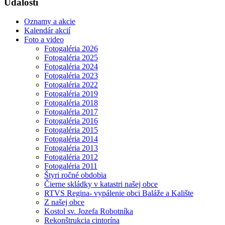
Udalosti
Oznamy a akcie
Kalendár akcií
Foto a video
Fotogaléria 2026
Fotogaléria 2025
Fotogaléria 2024
Fotogaléria 2023
Fotogaléria 2022
Fotogaléria 2019
Fotogaléria 2018
Fotogaléria 2017
Fotogaléria 2016
Fotogaléria 2015
Fotogaléria 2014
Fotogaléria 2013
Fotogaléria 2012
Fotogaléria 2011
Štyri ročné obdobia
Čierne skládky v katastri našej obce
RTVS Regina- vypálenie obci Baláže a Kalište
Z našej obce
Kostol sv. Jozefa Robotníka
Rekonštrukcia cintorína