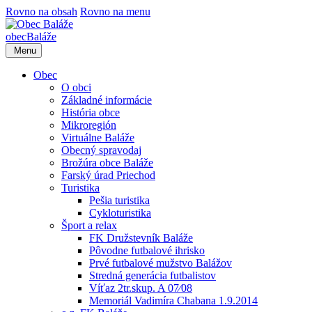
Rovno na obsah
Rovno na menu
obec
Baláže
Menu
Obec
O obci
Základné informácie
História obce
Mikroregión
Virtuálne Baláže
Obecný spravodaj
Brožúra obce Baláže
Farský úrad Priechod
Turistika
Pešia turistika
Cykloturistika
Šport a relax
FK Družstevník Baláže
Pôvodne futbalové ihrisko
Prvé futbalové mužstvo Balážov
Stredná generácia futbalistov
Víťaz 2tr.skup. A 07⁄08
Memoriál Vadimíra Chabana 1.9.2014